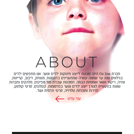
ABOUT
חברת Go See הינה סוכנות לייצוג תינוקות ילדים ונוער. אנו מחפשים ילדים
בגילאים שנה עד שמונה עשרה שמתעניינים בדוגמנות, משחק, דיבוב, קריינות,
שירה, ריקוד ושאר אומנויות הבמה. הסוכנות עובדת מול מפיקים, מלהקים וחברות
שונות בתעשייה לצורך ייצוג ילדים ונוער בפרסומות, קטלוגים, סרטי קולנוע,
סדרות ותוכניות טלויזיה, סרטי תדמית ועוד.
עוד עלינו