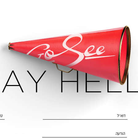
דוא״ל
טל
הודעה