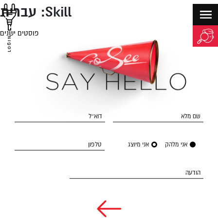
Skill:
עברית
פוסטים ישנים
יווט
LOGIN
שם מלא
דוא״ל
אני מלהק
אני מיוצג
טלפון
הודעה