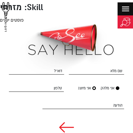
Skill:
מזרחי
פוסטים ישנים
יווט
LOGIN
שם מלא
דוא״ל
אני מלהק
אני מיוצג
טלפון
הודעה