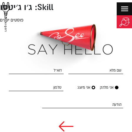
Skill:
ג׳ו ג׳יטסו
פוסטים ישנים
יווט
LOGIN
שם מלא
דוא״ל
אני מלהק
אני מיוצג
טלפון
הודעה