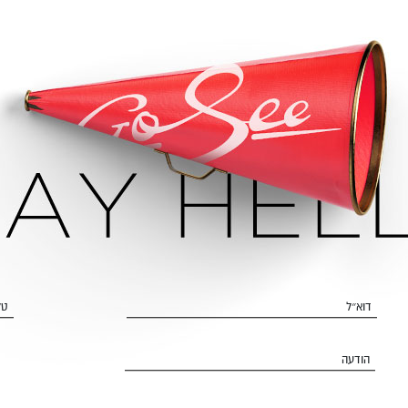
דוא״ל
טל
הודעה