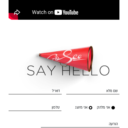
שם מלא
דוא״ל
אני מלהק
אני מיוצג
טלפון
הודעה