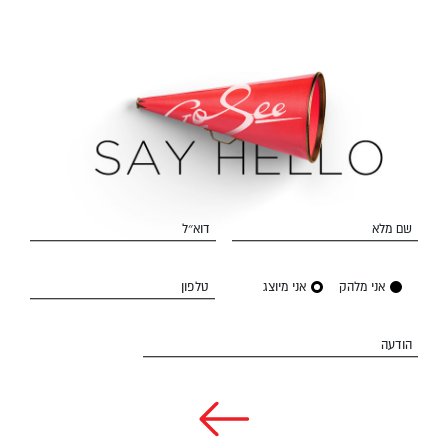
שם מלא
דוא״ל
אני מלהק
אני מיוצג
טלפון
הודעה