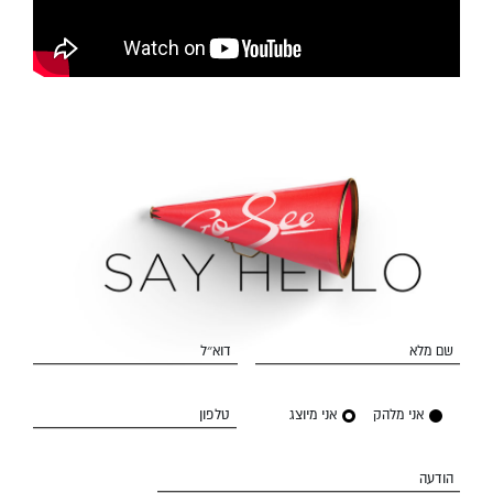
שם מלא
דוא״ל
אני מלהק
אני מיוצג
טלפון
הודעה