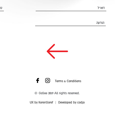
דוא״ל
טל
הודעה
Terms & Conditions
© GoSee 2019 All rights reserved.
UX by KerenSoref
|
Developed by codja