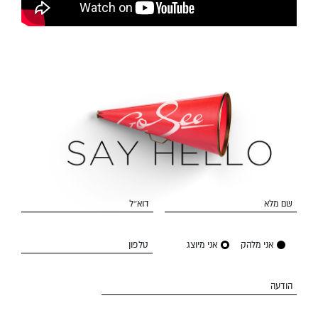
שם מלא
דוא״ל
אני מלהק
אני מיוצג
טלפון
הודעה