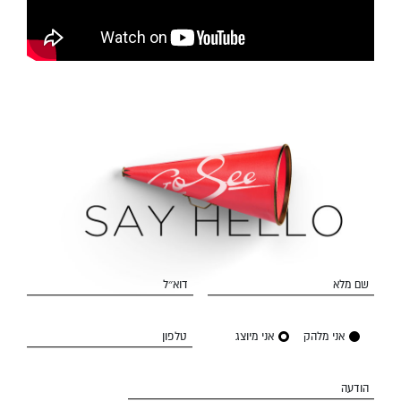
שם מלא
דוא״ל
אני מלהק
אני מיוצג
טלפון
הודעה