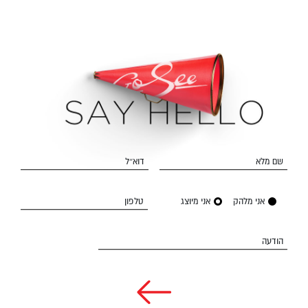
שם מלא
דוא״ל
אני מלהק
אני מיוצג
טלפון
הודעה