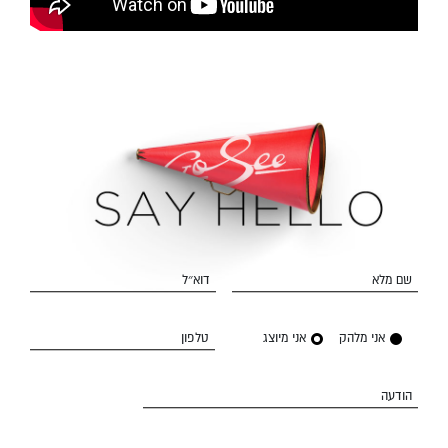
שם מלא
דוא״ל
אני מלהק
אני מיוצג
טלפון
הודעה