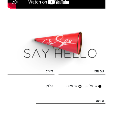
שם מלא
דוא״ל
אני מלהק
אני מיוצג
טלפון
הודעה