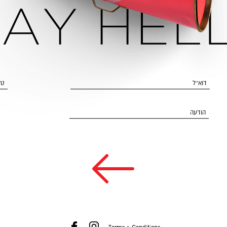
דוא״ל
טל
הודעה