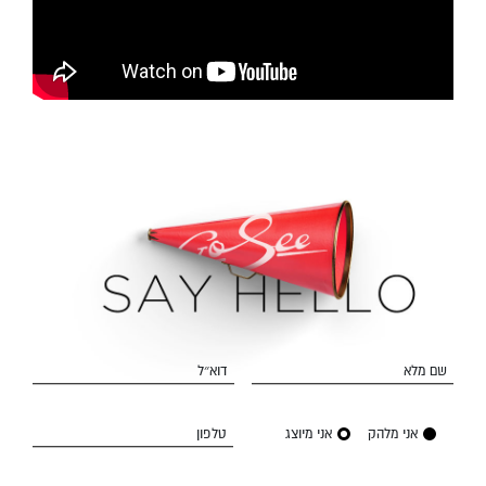
שם מלא
דוא״ל
אני מלהק
אני מיוצג
טלפון