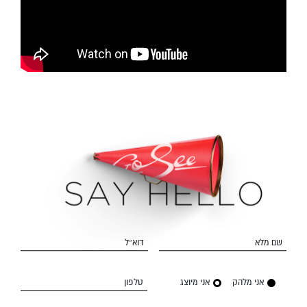
שם מלא
דוא״ל
אני מלהק
אני מיוצג
טלפון