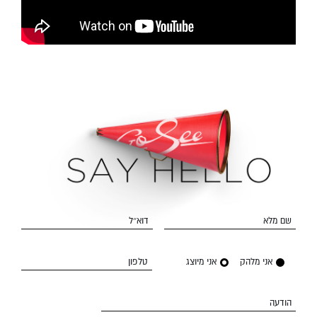
שם מלא
דוא״ל
אני מלהק
אני מיוצג
טלפון
הודעה