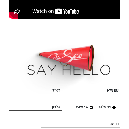
שם מלא
דוא״ל
אני מלהק
אני מיוצג
טלפון
הודעה