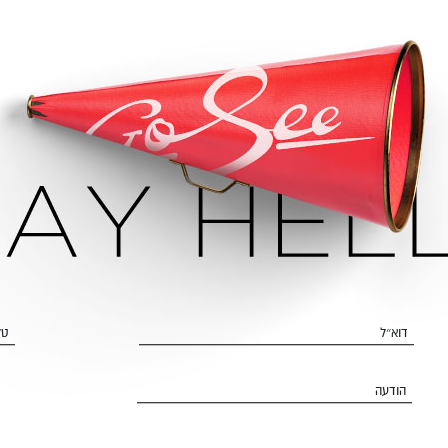
דוא״ל
טל
הודעה