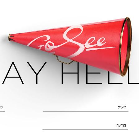
דוא״ל
טל
הודעה