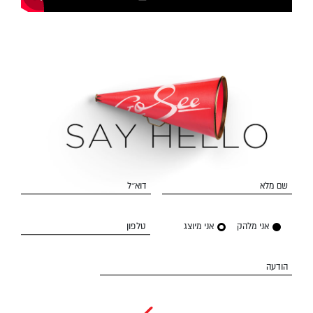
שם מלא
דוא״ל
אני מלהק
אני מיוצג
טלפון
הודעה