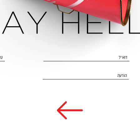
דוא״ל
טל
הודעה