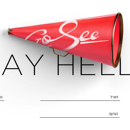
דוא״ל
טל
הודעה