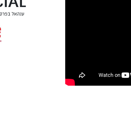
IAL
ענהאל בפרסומת