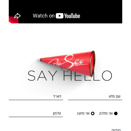
שם מלא
דוא״ל
אני מלהק
אני מיוצג
טלפון
הודעה