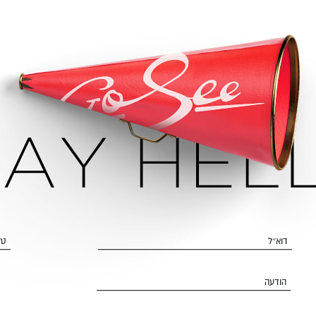
דוא״ל
טל
הודעה