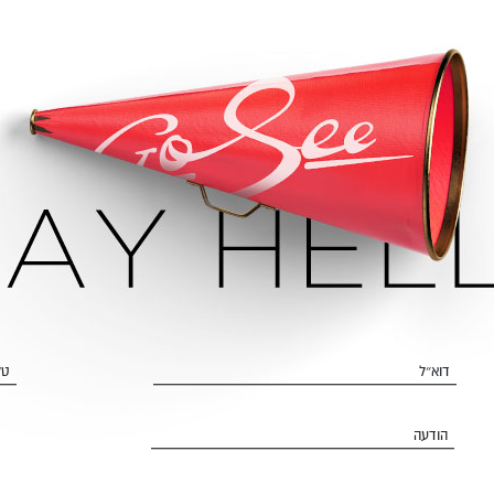
דוא״ל
טל
הודעה