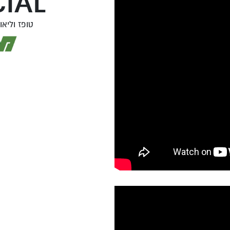
IAL
טופז וליאור