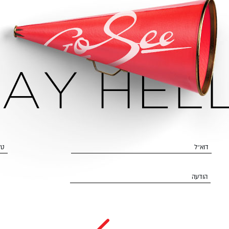
דוא״ל
טל
הודעה