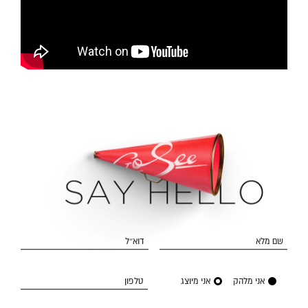
שם מלא
דוא״ל
אני מלהק
אני מיוצג
טלפון