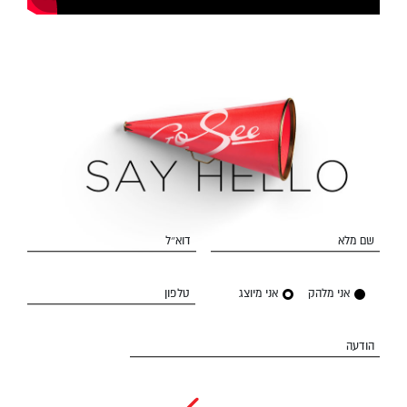
שם מלא
דוא״ל
אני מלהק
אני מיוצג
טלפון
הודעה