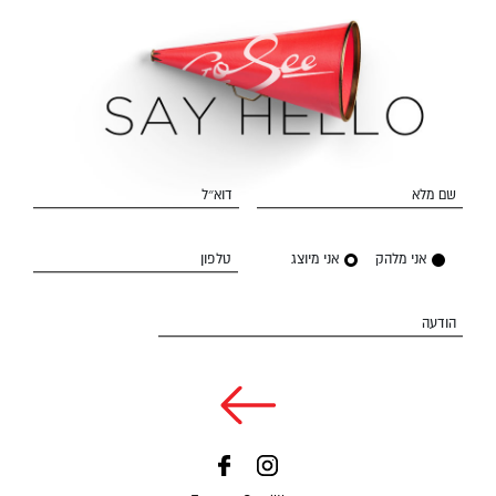
שם מלא
דוא״ל
אני מלהק
אני מיוצג
טלפון
הודעה