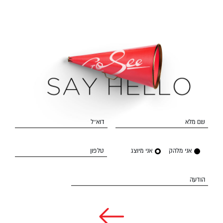
שם מלא
דוא״ל
אני מלהק
אני מיוצג
טלפון
הודעה