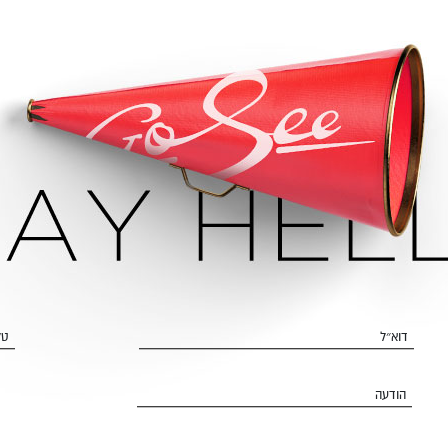
דוא״ל
טל
הודעה