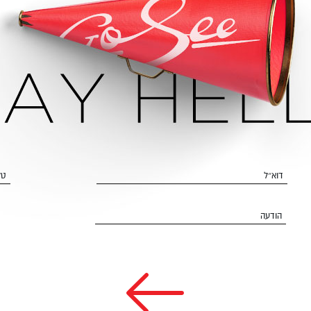
דוא״ל
טל
הודעה