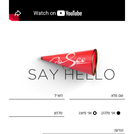
שם מלא
דוא״ל
אני מלהק
אני מיוצג
טלפון
הודעה