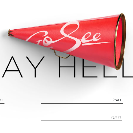
דוא״ל
טל
הודעה