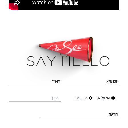
שם מלא
דוא״ל
אני מלהק
אני מיוצג
טלפון
הודעה