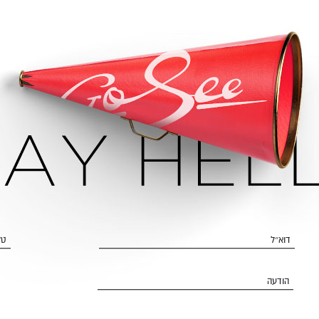
דוא״ל
טל
הודעה