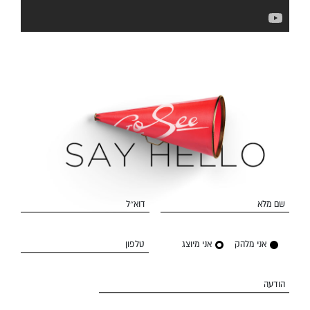
שם מלא
דוא״ל
אני מלהק
אני מיוצג
טלפון
הודעה