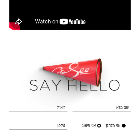
שם מלא
דוא״ל
אני מלהק
אני מיוצג
טלפון