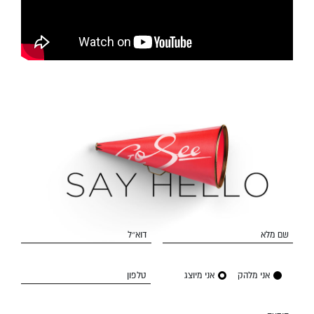
שם מלא
דוא״ל
אני מלהק
אני מיוצג
טלפון