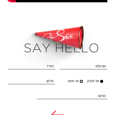
שם מלא
דוא״ל
אני מלהק
אני מיוצג
טלפון
הודעה