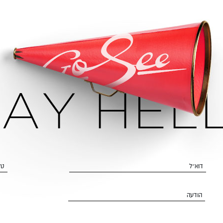
דוא״ל
טל
הודעה