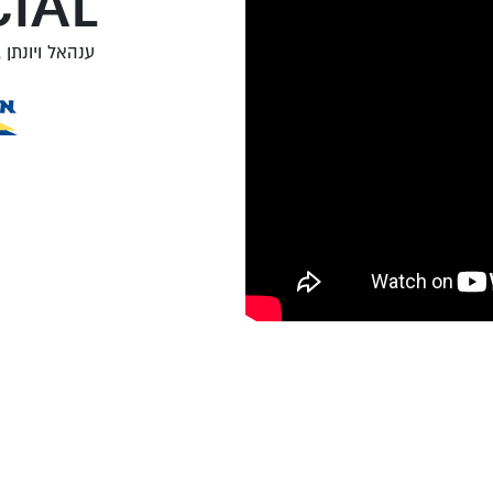
IAL
ענהאל ויונתן ב