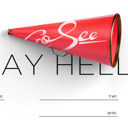
דוא״ל
טל
הודעה