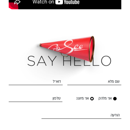
שם מלא
דוא״ל
אני מלהק
אני מיוצג
טלפון
הודעה