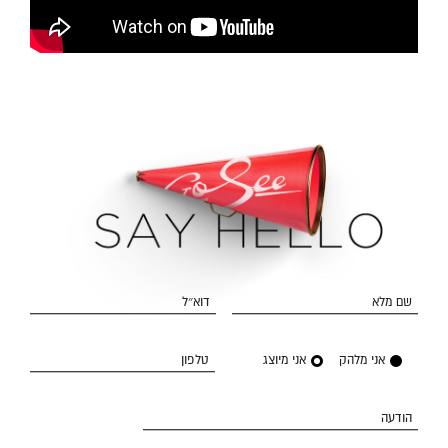
שם מלא
דוא״ל
אני מלהק
אני מיוצג
טלפון
הודעה