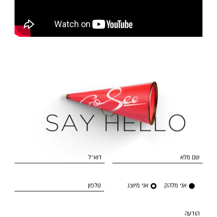
שם מלא
דוא״ל
אני מלהק
אני מיוצג
טלפון
הודעה