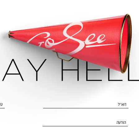
דוא״ל
טל
הודעה