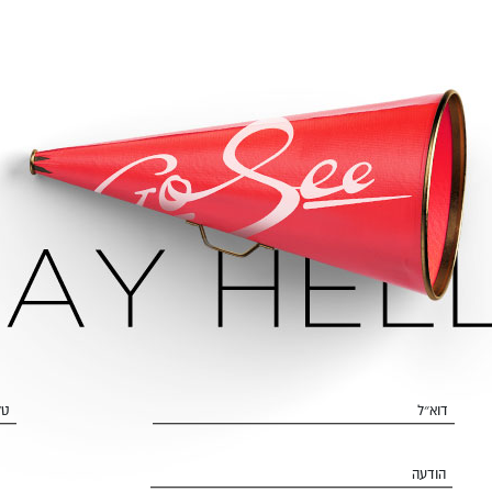
דוא״ל
טל
הודעה